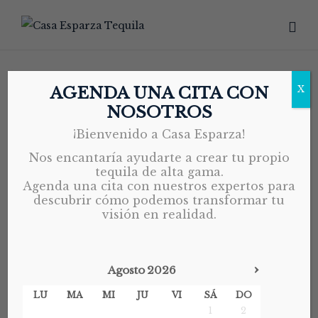
ETIQUETA:
CRT
AGENDA UNA CITA CON
X
TEQUILA
NOSOTROS
¡Bienvenido a Casa Esparza!
Home
Archive by tag "CRT Tequila"
Nos encantaría ayudarte a crear tu propio
tequila de alta gama.
Agenda una cita con nuestros expertos para
CERTIFICACIONES
CREACIÓN DE MARCA
descubrir cómo podemos transformar tu
EXPORTACIÓN
PRIVATE LABEL TEQUILA
visión en realidad.
PROCESO
TEQUILA
›
Agosto
2026
MAY 20, 2026
LU
MA
MI
JU
VI
SÁ
DO
¿CÓMO EXPORTAR TEQUILA
1
2