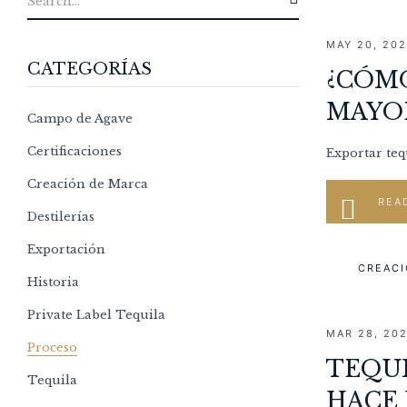
MAY 20, 20
CATEGORÍAS
¿CÓMO
MAYOR
Campo de Agave
Certificaciones
Exportar teq
Creación de Marca
REA
Destilerías
Exportación
CREACI
Historia
Private Label Tequila
MAR 28, 20
Proceso
TEQUI
Tequila
HACE 