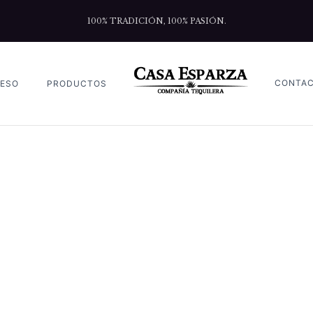
100% TRADICIÓN, 100% PASIÓN.
CONTA
ESO
PRODUCTOS
UETA:
TEQUILA BULK SUP
Home
Archive by tag "tequila bulk supplier"