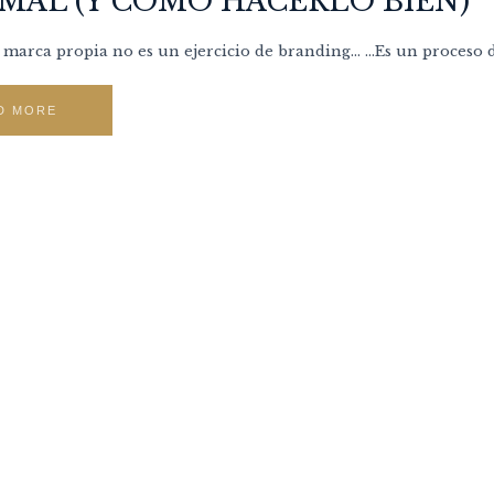
MAL (Y CÓMO HACERLO BIEN)
e marca propia no es un ejercicio de branding… …Es un proceso d
D MORE