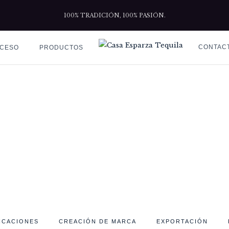
100% TRADICIÓN, 100% PASIÓN.
CONTAC
CESO
PRODUCTOS
ETA:
TEQUILA DE MARCA 
Home
Archive by tag "tequila de marca propia"
ICACIONES
CREACIÓN DE MARCA
EXPORTACIÓN