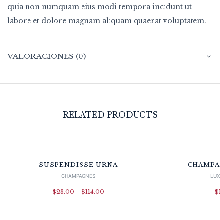
quia non numquam eius modi tempora incidunt ut
labore et dolore magnam aliquam quaerat voluptatem.
VALORACIONES (0)
RELATED PRODUCTS
Out Of Stock
SUSPENDISSE URNA
CHAMPA
CHAMPAGNES
LUX
$
23.00
–
$
114.00
$