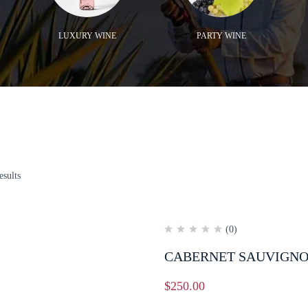
LUXURY WINE
PARTY WINE
esults
(0)
CABERNET SAUVIGN
$
250.00