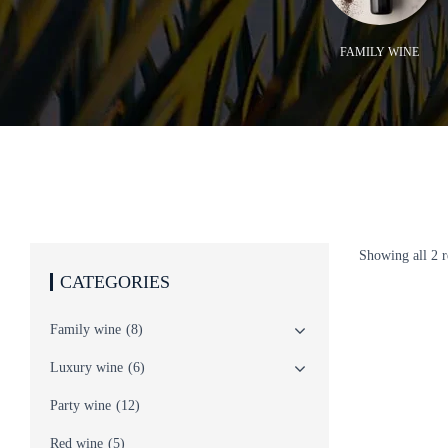
INE
ROSE WINE
FAMILY WINE
Showing all 2 r
CATEGORIES
Family wine
(8)
Luxury wine
(6)
Party wine
(12)
Red wine
(5)