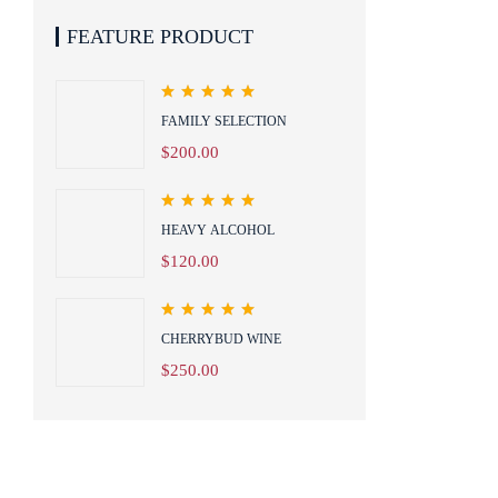
FEATURE PRODUCT
Valorado en
FAMILY SELECTION
5.00
de 5
$
200.00
Valorado en
HEAVY ALCOHOL
5.00
de 5
$
120.00
Valorado en
CHERRYBUD WINE
5.00
de 5
$
250.00