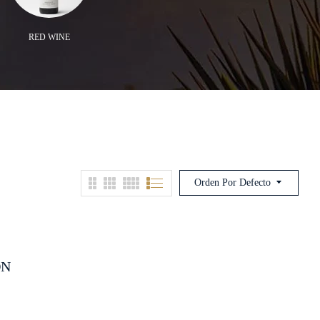
RED WINE
ROSE WINE
FAMI
Orden Por Defecto
ON