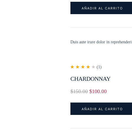
AÑADIR AL CARRITO
Duis aute irure dolor in reprehenderit
(1)
Valorado en
4.00
de 5
CHARDONNAY
$
150.00
$
100.00
AÑADIR AL CARRITO