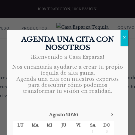
100% TRADICIÓN, 100% PASIÓN.
CONTAC
CESO
PRODUCTOS
ANANA
AGENDA UNA CITA CON
X
NOSOTROS
By
casaesparzatequila.com
on
DIC 21, 2019
¡Bienvenido a Casa Esparza!
Nos encantaría ayudarte a crear tu propio
tequila de alta gama.
r adipiscing elit. Curabitur non mattis dui, sit amet hend
Agenda una cita con nuestros expertos
para descubrir cómo podemos
ces at faucibus vitae, mattis eu lacus. Etiam egestas wo 
transformar tu visión en realidad.
t vestibulum. Magna sollicitudin nec.
›
Agosto
2026
LU
MA
MI
JU
VI
SÁ
DO
1
2