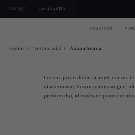
ENGLISH
HAZ UNA CITA
NOSOTROS
PRO
Home
Testimonial
Anana
Anana
Lorem ipsum dolor sit amet, consectetu
ut accumsan. Vivam mauris augue, ultri
pretium dui, id molestie quam tincidun