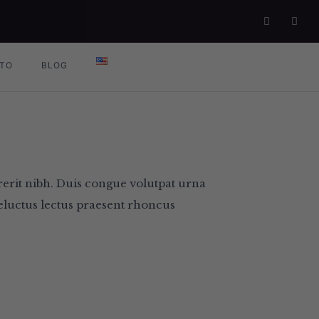
TO
BLOG
rerit nibh. Duis congue volutpat urna
heluctus lectus praesent rhoncus