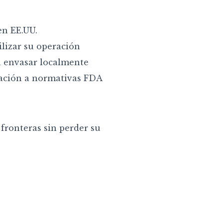
en EE.UU.
lizar su operación
n envasar localmente
ación a normativas FDA
a fronteras sin perder su