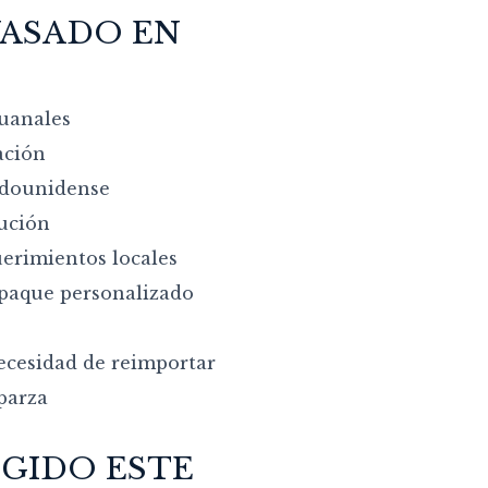
VASADO EN
duanales
ación
adounidense
bución
erimientos locales
mpaque personalizado
ecesidad de reimportar
parza
IGIDO ESTE