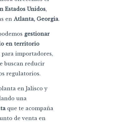
n Estados Unidos
,
as en
Atlanta, Georgia
.
, podemos
gestionar
o en territorio
n para importadores,
ue buscan reducir
os regulatorios.
lanta en Jalisco y
idando una
sta
que te acompaña
punto de venta en